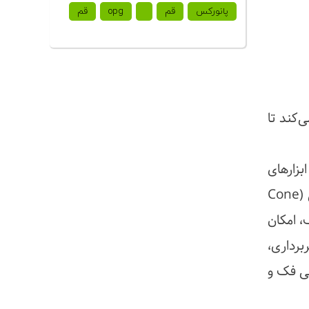
پانورکس
قم
opg
قم
‌کند تا
بزارهای
جدید و بسیار دقیقی در اختیار متخصصین قرار گیرد. یکی از این فناوری‌های نوین و کارآمد، سی‌بی‌سی‌تی (Cone
فک، امکان
برداری،
حی فک و