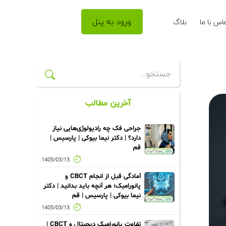
ورود به پنل
اس با ما
بلاگ
آخرین مطالب
جراحی فک چه رادیولوژی‌هایی نیاز
دارد؟ | دکتر نیما بیوکی | پارسیس |
قم
1405/03/13
آمادگی قبل از انجام CBCT و
پانورامیک؛ هر آنچه باید بدانید | دکتر
نیما بیوکی | پارسیس | قم
1405/03/13
تفاوت پانورامیک دیجیتال و CBCT |