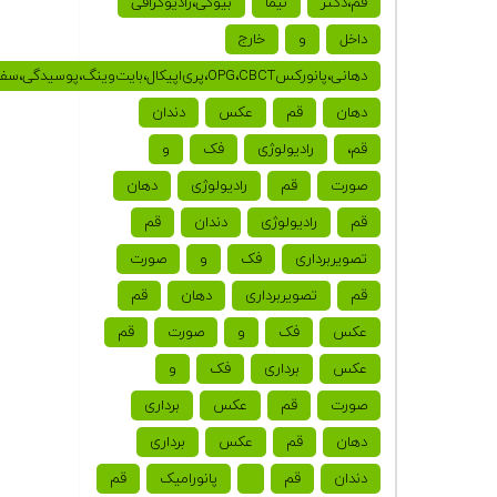
قم،دکتر
نیما
بیوکی،رادیوگرافی
داخل
و
خارج
دهانی،پانورکسOPG،CBCT،پری‌اپیکال،بایت‌وینگ،پوسیدگی،سفالومتری،سفالوگرام،عکس
دهان
قم
عکس
دندان
قم،
رادیولوژی
فک
و
صورت
قم
رادیولوژی
دهان
قم
رادیولوژی
دندان
قم
تصویربرداری
فک
و
صورت
قم
تصویربرداری
دهان
قم
عکس
فک
و
صورت
قم
عکس
برداری
فک
و
صورت
قم
عکس
برداری
دهان
قم
عکس
برداری
دندان
قم
پانورامیک
قم