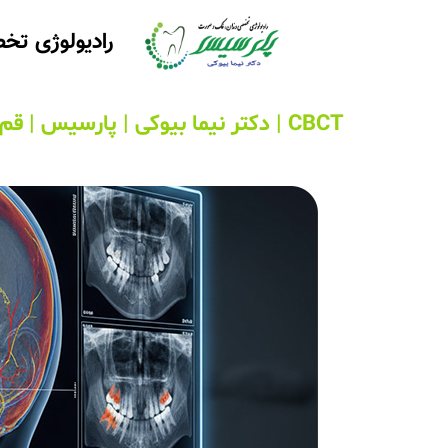
رادیولوژی ت
CBCT | دکتر نیما بیوکی | پارسیس | قم