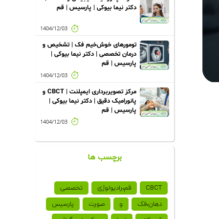
دکتر نیما بیوکی | پارسیس | قم
1404/12/03
تومورهای خوش‌خیم فک | تشخیص و
درمان تخصصی | دکتر نیما بیوکی |
پارسیس | قم
1404/12/03
مرکز تصویربرداری ایمپلنت | CBCT و
پانورامیک دقیق | دکتر نیما بیوکی |
پارسیس | قم
1404/12/03
برچسب ها
CBCT
قم،رادیولوژی
تخصصی
دهان،فک
و
صورت
پارسیس